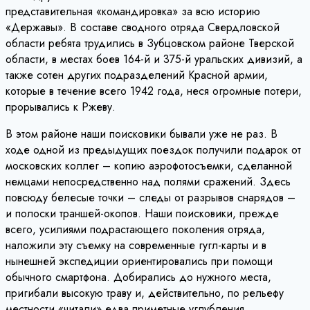
представительная «командировка» за всю историю
«Державы». В составе сводного отряда Свердловской
области ребята трудились в Зубцовском районе Тверской
области, в местах боев 164-й и 375-й уральских дивизий, а
также сотен других подразделений Красной армии,
которые в течение всего 1942 года, неся огромные потери,
прорывались к Ржеву.
В этом районе наши поисковики бывали уже не раз. В
ходе одной из предыдущих поездок получили подарок от
московских коллег – копию аэрофотосъемки, сделанной
немцами непосредственно над полями сражений. Здесь
повсюду белесые точки – следы от разрывов снарядов –
и полоски траншей-окопов. Наши поисковики, прежде
всего, усилиями подрастающего поколения отряда,
наложили эту съемку на современные гугл-карты и в
нынешней экспедиции ориентировались при помощи
обычного смартфона. Добирались до нужного места,
пригибали высокую траву и, действительно, по рельефу
местности «читали» едва приметные углубления…