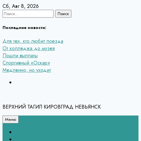
Перейти
Сб, Авг 8, 2026
к
Найти:
содержанию
Последние новости:
Для тех, кто любит поезда
От колледжа до музея
Пошли выплаты
Спортивный «Оскар»
Медленно, но уходит
ВЕРХНИЙ ТАГИЛ КИРОВГРАД НЕВЬЯНСК
Меню
Связь с редакцией
НЕВЬЯНСК