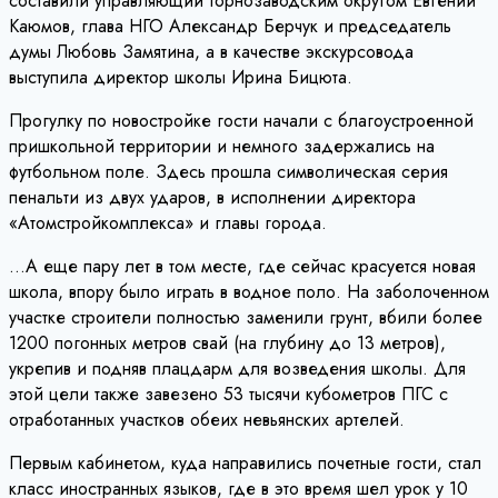
составили управляющий Горнозаводским округом Евгений
Каюмов, глава НГО Александр Берчук и председатель
думы Любовь Замятина, а в качестве экскурсовода
выступила директор школы Ирина Бицюта.
Прогулку по новостройке гости начали с благоустроенной
пришкольной территории и немного задержались на
футбольном поле. Здесь прошла символическая серия
пенальти из двух ударов, в исполнении директора
«Атомстройкомплекса» и главы города.
…А еще пару лет в том месте, где сейчас красуется новая
школа, впору было играть в водное поло. На заболоченном
участке строители полностью заменили грунт, вбили более
1200 погонных метров свай (на глубину до 13 метров),
укрепив и подняв плацдарм для возведения школы. Для
этой цели также завезено 53 тысячи кубометров ПГС с
отработанных участков обеих невьянских артелей.
Первым кабинетом, куда направились почетные гости, стал
класс иностранных языков, где в это время шел урок у 10