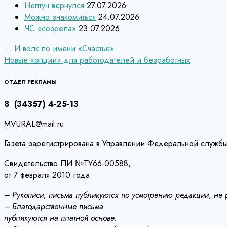
Нептун вернулся
27.07.2026
Можно знакомиться
24.07.2026
ЧС «созрела»
23.07.2026
Навигация
… И волк по имени «Счастье»
Новые «опции» для работодателей и безработных
по
записям
ОТДЕЛ РЕКЛАМЫ
8 (34357) 4-25-13
MVURAL@mail.ru
Газета зарегистрирована в Управлении Федеральной службы
Свидетельство ПИ №ТУ66-00588,
от 7 февраля 2010 года.
– Рукописи, письма публикуются по усмотрению редакции, не
– Благодарственные письма
публикуются на платной основе.