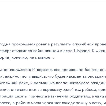
дня прокомментировала результаты служебной провер
етверг отважился пойти пешком в село Шурала. К дис
тории, конечно, не главное…
рядно нашумело в Интернете, все произошло банально и
 и, видимо, испугавшись, что будет наказан за опозда
 последний рейс, и мальчишка после некоторого ожида
ения, ответственных за перевозку детей тем рейсом, пр
нистрация школы принесла извинения родителям, инцид
ассе, в районе моста через железнодорожную ветку, и 