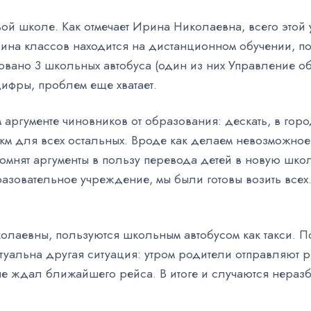
й школе. Как отмечает Ирина Николаевна, всего этой у
овина классов находится на дистанционном обучении, по
вовано 3 школьных автобуса (один из них Управление 
цифры, проблем еще хватает.
м аргументе чиновников от образования: дескать, в гор
м для всех остальных. Вроде как делаем невозможное, 
ипомнят аргументы в пользу перевода детей в новую шк
разовательное учреждение, мы были готовы возить все
олаевны, пользуются школьным автобусом как такси. П
туальна другая ситуация: утром родители отправляют р
 не ждал ближайшего рейса. В итоге и случаются нераз