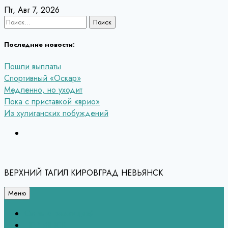
Перейти
Пт, Авг 7, 2026
к
Найти:
содержанию
Последние новости:
Пошли выплаты
Спортивный «Оскар»
Медленно, но уходит
Пока с приставкой «врио»
Из хулиганских побуждений
ВЕРХНИЙ ТАГИЛ КИРОВГРАД НЕВЬЯНСК
Меню
Связь с редакцией
НЕВЬЯНСК