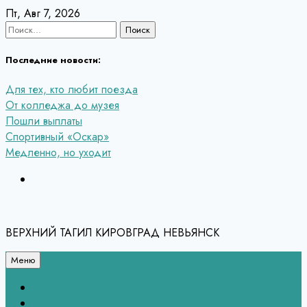
Перейти
Пт, Авг 7, 2026
к
Найти:
содержанию
Последние новости:
Для тех, кто любит поезда
От колледжа до музея
Пошли выплаты
Спортивный «Оскар»
Медленно, но уходит
ВЕРХНИЙ ТАГИЛ КИРОВГРАД НЕВЬЯНСК
Меню
Связь с редакцией
НЕВЬЯНСК