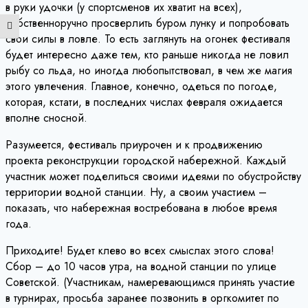
в руки удочки (у спортсменов их хватит на всех),
собственноручно просверлить буром лунку и попробовать
Переключить на высокую контрастность
свои силы в ловле. То есть заглянуть на огонек фестиваля
будет интересно даже тем, кто раньше никогда не ловил
рыбу со льда, но иногда любопытствовал, в чем же магия
этого увлечения. Главное, конечно, одеться по погоде,
которая, кстати, в последних числах февраля ожидается
вполне сносной.
Разумеется, фестиваль приурочен и к продвижению
проекта реконструкции городской набережной. Каждый
участник может поделиться своими идеями по обустройству
территории водной станции. Ну, а своим участием –
показать, что набережная востребована в любое время
года.
Приходите! Будет клево во всех смыслах этого слова!
Сбор – до 10 часов утра, на водной станции по улице
Советской. (Участникам, намеревающимся принять участие
в турнирах, просьба заранее позвонить в оргкомитет по