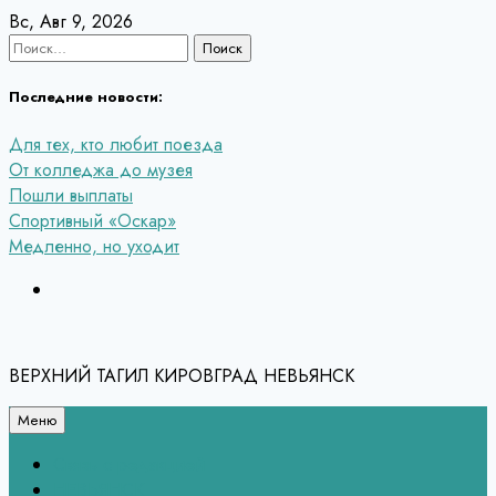
Перейти
Вс, Авг 9, 2026
к
Найти:
содержанию
Последние новости:
Для тех, кто любит поезда
От колледжа до музея
Пошли выплаты
Спортивный «Оскар»
Медленно, но уходит
ВЕРХНИЙ ТАГИЛ КИРОВГРАД НЕВЬЯНСК
Меню
Связь с редакцией
НЕВЬЯНСК