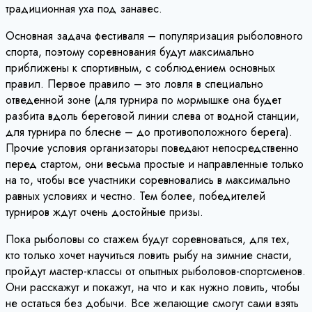
традиционная уха под занавес.
Основная задача фестиваля – популяризация рыболовного
спорта, поэтому соревнования будут максимально
приближены к спортивным, с соблюдением основных
правил. Первое правило – это ловля в специально
отведенной зоне (для турнира по мормышке она будет
разбита вдоль береговой линии слева от водной станции,
для турнира по блесне – до противоположного берега).
Прочие условия организаторы поведают непосредственно
перед стартом, они весьма простые и направленные только
на то, чтобы все участники соревновались в максимально
равных условиях и честно. Тем более, победителей
турниров ждут очень достойные призы.
Пока рыболовы со стажем будут соревноваться, для тех,
кто только хочет научиться ловить рыбу на зимние снасти,
пройдут мастер-классы от опытных рыболовов-спортсменов.
Они расскажут и покажут, на что и как нужно ловить, чтобы
не остаться без добычи. Все желающие смогут сами взять