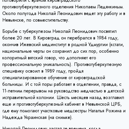
поговорили с врачом кировградского
противотуберкулезного отделения Николаем Ледянкиным.
Около полугода Николай Леонидович ведет эту работу и в
Невьянске, по совместительству.
Борьбе с туберкулезом Николай Леонидович посвятил
более 20 лет. В Кировград он перебрался в 1984 году,
окончив Ижевский мединститут в родной Удмуртии (кстати,
национальные черты он сохранил до сих пор, особенно
колоритный вятский говор, что дополняет его
профессиональную уникальность). Противотуберкулезную
специфику освоил в 1989 году, пройдя
специализированное обучение от кировградской
больницы. И с той поры работает в отделении, правда, с
11-летним перерывом на руководство медчастью в детской
исправительной колонии. Шесть месяцев назад возглавил
еще и противотуберкулезный кабинет в Невьянской ЦРБ,
где ему помогают участковые медсестры Наталья Рожина и
Надежда Украинская (на снимке).
Николай Леонидович застал те времена, когда