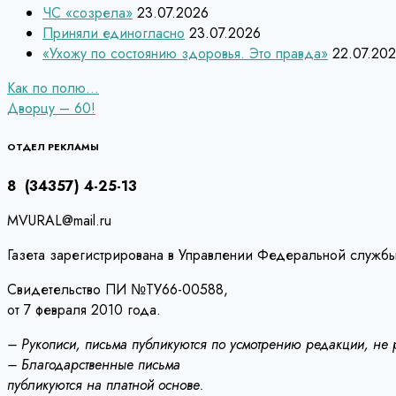
ЧС «созрела»
23.07.2026
Приняли единогласно
23.07.2026
«Ухожу по состоянию здоровья. Это правда»
22.07.20
Навигация
Как по полю…
Дворцу – 60!
по
записям
ОТДЕЛ РЕКЛАМЫ
8 (34357) 4-25-13
MVURAL@mail.ru
Газета зарегистрирована в Управлении Федеральной службы
Свидетельство ПИ №ТУ66-00588,
от 7 февраля 2010 года.
– Рукописи, письма публикуются по усмотрению редакции, не
– Благодарственные письма
публикуются на платной основе.