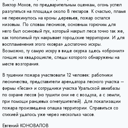
Виктор Мохов, по предварительным оценкам, огонь успел
разгуляться на площади около 8 гектаров. К счастью, пламя
не перекинулось на кроны деревьев, пожар остался
низовым. По словам лесников, основным горючим для
него был осиновый пух, который накрыл леса точно так же,
как тополиный пух накрывает городские территории. И для
воспламенения этого «ковра» достаточно искры.
Возможно, ту самую искру в виде окурка здесь «обронил»
гонщик на квадроцикле, следы которого обнаружены на
месте возгорания.
В тушении пожара участвовали 12 человек: работники
лесничества, представители арендатора лесного участка –
фирмы «Гесан» и сотрудники участка Уральской авиабазы
по охране лесов (но тушили они не с воздуха, а с земли,
при помощи ранцевых огнетушителей). Для локализации
пожара произведена опашка территории. Справиться со
стихией удалось уже через несколько часов.
Евгений КОНОВАЛОВ