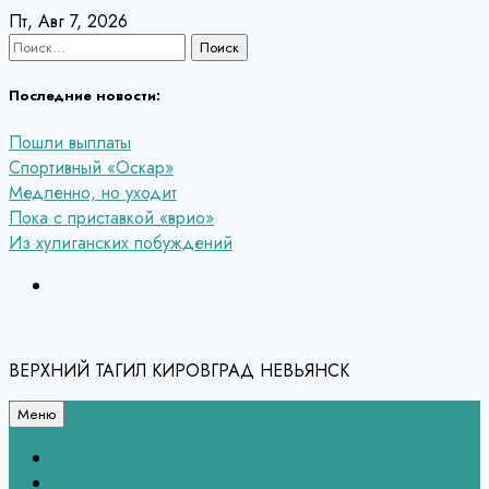
Перейти
Пт, Авг 7, 2026
к
Найти:
содержанию
Последние новости:
Пошли выплаты
Спортивный «Оскар»
Медленно, но уходит
Пока с приставкой «врио»
Из хулиганских побуждений
ВЕРХНИЙ ТАГИЛ КИРОВГРАД НЕВЬЯНСК
Меню
Связь с редакцией
НЕВЬЯНСК