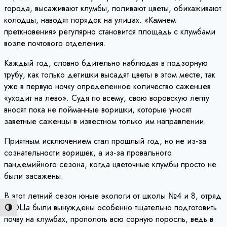
города, высаживают клумбы, поливают цветы, обихаживают
колодцы, наводят порядок на улицах. «Камнем
преткновения» регулярно становится площадь с клумбами
возле почтового отделения.
Каждый год, словно бдительно наблюдая в подзорную
трубу, как только детишки высадят цветы в этом месте, так
уже в первую ночку определенное количество саженцев
«уходит на лево». Судя по всему, свою воровскую лепту
вносят пока не пойманные воришки, которые уносят
заветные саженцы в известном только им направлении.
Приятным исключением стал прошлый год, но не из-за
сознательности воришек, а из-за провального
пандемийного сезона, когда цветочные клумбы просто не
были засажены.
В этот летний сезон юные экологи от школы №4 и 8, отряд
ДЮЦа были вынуждены особенно тщательно подготовить
Переключить на высокую контрастность
почву на клумбах, прополоть всю сорную поросль, ведь в