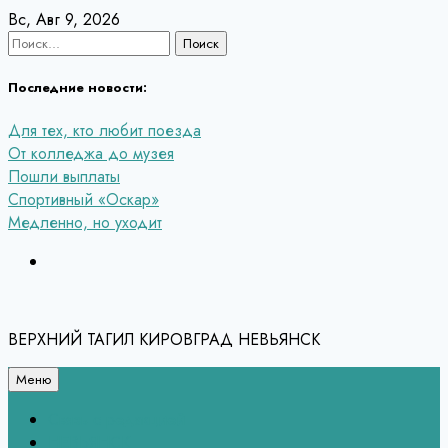
Перейти
Вс, Авг 9, 2026
к
Найти:
содержанию
Последние новости:
Для тех, кто любит поезда
От колледжа до музея
Пошли выплаты
Спортивный «Оскар»
Медленно, но уходит
ВЕРХНИЙ ТАГИЛ КИРОВГРАД НЕВЬЯНСК
Меню
Связь с редакцией
НЕВЬЯНСК