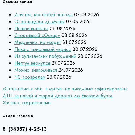
Свежие записи
Для тех, кто любит поезда
07.08.2026
От колледжа до музея
07.08.2026
Пошли выплаты
06.08.2026
Спортивный «Оскар»
03.08.2026
Медленно, но уходит
31.07.2026
Пока с приставкой «врио»
30.07.2026
Из хулиганских побуждений
28.07.2026
Нептун вернулся
27.07.2026
Можно знакомиться
24.07.2026
ЧС «созрела»
23.07.2026
Навигация
«Отличились» обе: в минувшие выходные зафиксированы
ДТП на новой и старой дорогах до Екатеринбурга
по
Жизнь с секретностью
записям
ОТДЕЛ РЕКЛАМЫ
8 (34357) 4-25-13