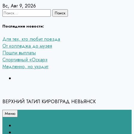
Перейти
Вс, Авг 9, 2026
к
Найти:
содержанию
Последние новости:
Для тех, кто любит поезда
От колледжа до музея
Пошли выплаты
Спортивный «Оскар»
Медленно, но уходит
ВЕРХНИЙ ТАГИЛ КИРОВГРАД НЕВЬЯНСК
Меню
Связь с редакцией
НЕВЬЯНСК