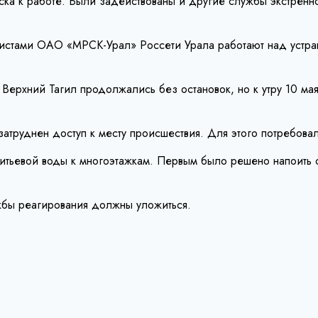
уска к работе. Были задействованы и другие службы экстренн
истами ОАО «МРСК-Урал» Россети Урала работают над устран
Верхний Тагил продолжались без остановок, но к утру 10 мая
затруднен доступ к месту происшествия. Для этого потребовал
питьевой воды к многоэтажкам. Первым было решено напоить 
ужбы реагирования должны уложиться.