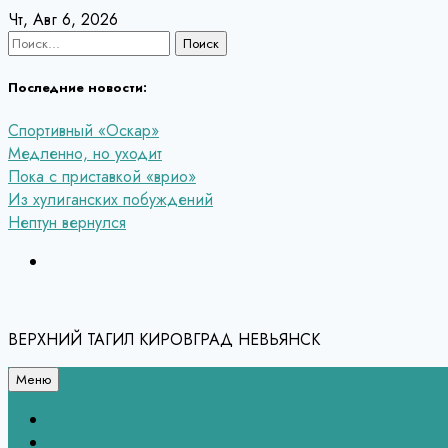
Перейти
Чт, Авг 6, 2026
к
Найти:
содержанию
Последние новости:
Спортивный «Оскар»
Медленно, но уходит
Пока с приставкой «врио»
Из хулиганских побуждений
Нептун вернулся
ВЕРХНИЙ ТАГИЛ КИРОВГРАД НЕВЬЯНСК
Меню
Связь с редакцией
НЕВЬЯНСК