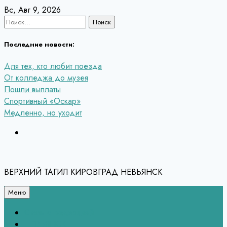
Перейти
Вс, Авг 9, 2026
к
Найти:
содержанию
Последние новости:
Для тех, кто любит поезда
От колледжа до музея
Пошли выплаты
Спортивный «Оскар»
Медленно, но уходит
ВЕРХНИЙ ТАГИЛ КИРОВГРАД НЕВЬЯНСК
Меню
Связь с редакцией
НЕВЬЯНСК