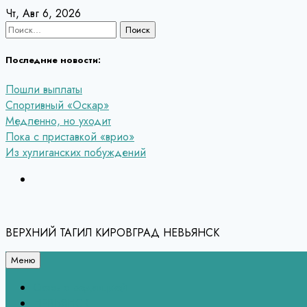
Перейти
Чт, Авг 6, 2026
к
Найти:
содержанию
Последние новости:
Пошли выплаты
Спортивный «Оскар»
Медленно, но уходит
Пока с приставкой «врио»
Из хулиганских побуждений
ВЕРХНИЙ ТАГИЛ КИРОВГРАД НЕВЬЯНСК
Меню
Связь с редакцией
НЕВЬЯНСК