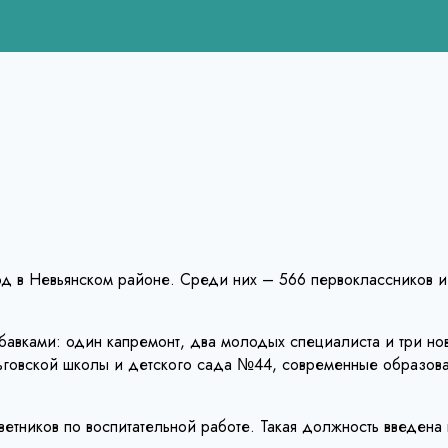
д в Невьянском районе. Среди них – 566 первоклассников и
авками: один капремонт, два молодых специалиста и три нов
говской школы и детского сада №44, современные образовате
ветников по воспитательной работе. Такая должность введена