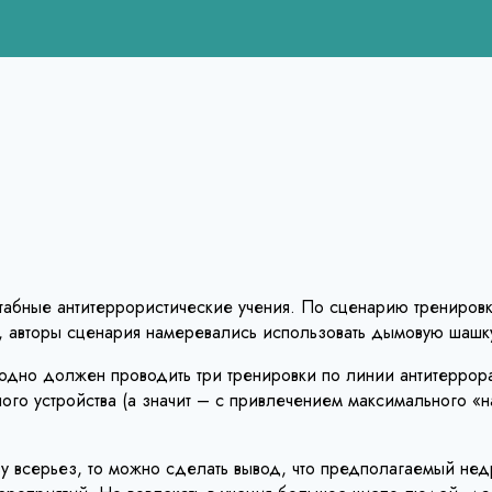
табные антитеррористические учения. По сценарию тренировк
авторы сценария намеревались использовать дымовую шашку, 
дно должен проводить три тренировки по линии антитеррора
го устройства (а значит – с привлечением максимального «н
у всерьез, то можно сделать вывод, что предполагаемый недр