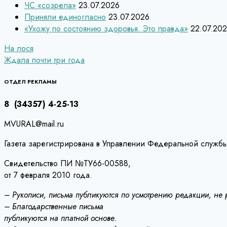
ЧС «созрела»
23.07.2026
Приняли единогласно
23.07.2026
«Ухожу по состоянию здоровья. Это правда»
22.07.20
Навигация
На лося
Ждала почти три года
по
записям
ОТДЕЛ РЕКЛАМЫ
8 (34357) 4-25-13
MVURAL@mail.ru
Газета зарегистрирована в Управлении Федеральной службы
Свидетельство ПИ №ТУ66-00588,
от 7 февраля 2010 года.
– Рукописи, письма публикуются по усмотрению редакции, не
– Благодарственные письма
публикуются на платной основе.