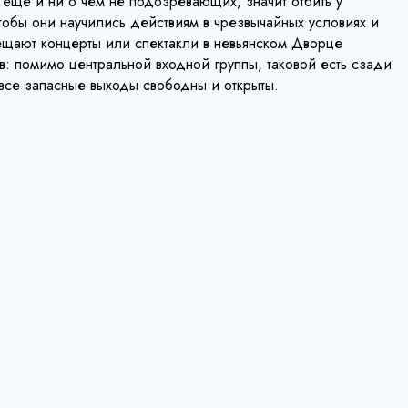
 еще и ни о чем не подозревающих, значит отбить у
тобы они научились действиям в чрезвычайных условиях и
щают концерты или спектакли в невьянском Дворце
в: помимо центральной входной группы, таковой есть сзади
 все запасные выходы свободны и открыты.