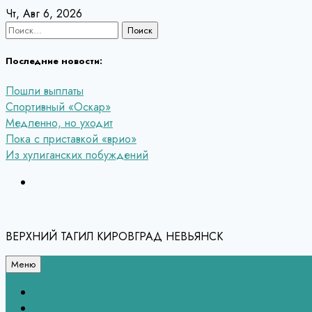
Перейти
Чт, Авг 6, 2026
к
Найти:
содержанию
Последние новости:
Пошли выплаты
Спортивный «Оскар»
Медленно, но уходит
Пока с приставкой «врио»
Из хулиганских побуждений
ВЕРХНИЙ ТАГИЛ КИРОВГРАД НЕВЬЯНСК
Меню
Связь с редакцией
НЕВЬЯНСК