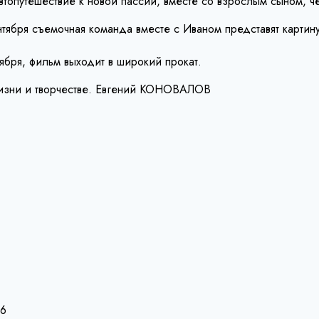
топутешествие к новой пассии, вместе со взрослым сыном, ч
тября съемочная команда вместе с Иваном представят картину
ября, фильм выходит в широкий прокат.
жизни и творчестве. Евгений КОНОВАЛОВ
26