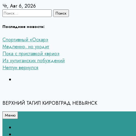
Перейти
Чт, Авг 6, 2026
к
Найти:
содержанию
Последние новости:
Спортивный «Оскар»
Медленно, но уходит
Пока с приставкой «врио»
Из хулиганских побуждений
Нептун вернулся
ВЕРХНИЙ ТАГИЛ КИРОВГРАД НЕВЬЯНСК
Меню
Связь с редакцией
НЕВЬЯНСК