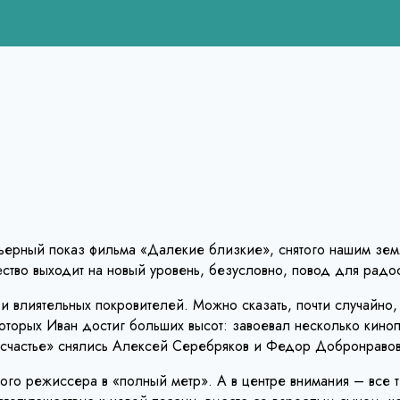
мьерный показ фильма «Далекие близкие», снятого нашим зе
ество выходит на новый уровень, безусловно, повод для радос
и влиятельных покровителей. Можно сказать, почти случайно
оторых Иван достиг больших высот: завоевал несколько кино
о счастье» снялись Алексей Серебряков и Федор Добронравов
о режиссера в «полный метр». А в центре внимания – все т