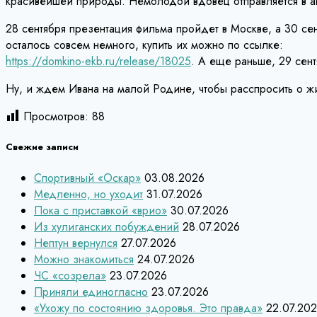
красивейшей природы. Немолодой вдовец отправляется в ав
28 сентября презентация фильма пройдет в Москве, а 30 сен
осталось совсем немного, купить их можно по ссылке:
https://domkino-ekb.ru/release/18025
. А еще раньше, 29 сент
Ну, и ждем Ивана на малой Родине, чтобы расспросить о 
Просмотров:
88
Свежие записи
Спортивный «Оскар»
03.08.2026
Медленно, но уходит
31.07.2026
Пока с приставкой «врио»
30.07.2026
Из хулиганских побуждений
28.07.2026
Нептун вернулся
27.07.2026
Можно знакомиться
24.07.2026
ЧС «созрела»
23.07.2026
Приняли единогласно
23.07.2026
«Ухожу по состоянию здоровья. Это правда»
22.07.20