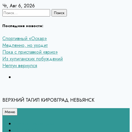
Перейти
Чт, Авг 6, 2026
к
Найти:
содержанию
Последние новости:
Спортивный «Оскар»
Медленно, но уходит
Пока с приставкой «врио»
Из хулиганских побуждений
Нептун вернулся
ВЕРХНИЙ ТАГИЛ КИРОВГРАД НЕВЬЯНСК
Меню
Связь с редакцией
НЕВЬЯНСК