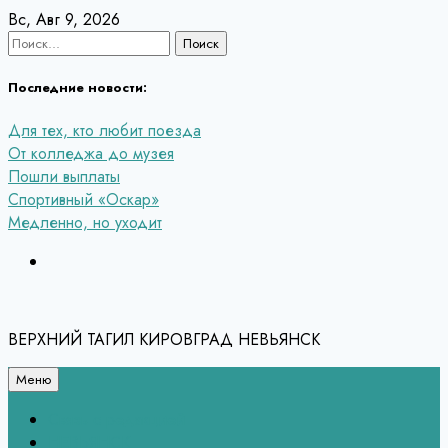
Перейти
Вс, Авг 9, 2026
к
Найти:
содержанию
Последние новости:
Для тех, кто любит поезда
От колледжа до музея
Пошли выплаты
Спортивный «Оскар»
Медленно, но уходит
ВЕРХНИЙ ТАГИЛ КИРОВГРАД НЕВЬЯНСК
Меню
Связь с редакцией
НЕВЬЯНСК