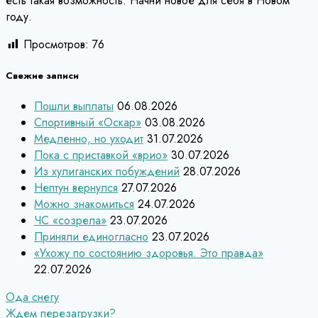
есть такая возможность. Начни новое для себя в Новом
году.
Просмотров:
76
Свежие записи
Пошли выплаты
06.08.2026
Спортивный «Оскар»
03.08.2026
Медленно, но уходит
31.07.2026
Пока с приставкой «врио»
30.07.2026
Из хулиганских побуждений
28.07.2026
Нептун вернулся
27.07.2026
Можно знакомиться
24.07.2026
ЧС «созрела»
23.07.2026
Приняли единогласно
23.07.2026
«Ухожу по состоянию здоровья. Это правда»
22.07.2026
Навигация
Ода снегу
Ждем перезагрузки?