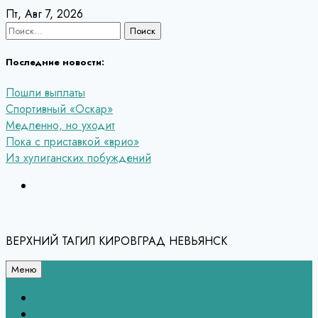
Перейти
Пт, Авг 7, 2026
к
Найти:
содержанию
Последние новости:
Пошли выплаты
Спортивный «Оскар»
Медленно, но уходит
Пока с приставкой «врио»
Из хулиганских побуждений
ВЕРХНИЙ ТАГИЛ КИРОВГРАД НЕВЬЯНСК
Меню
Связь с редакцией
НЕВЬЯНСК