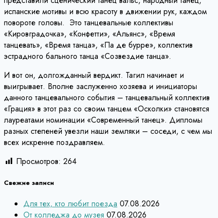
представили сценический танец вальс, народный танец,
испанские мотивы и всю красоту в движении рук, каждом
повороте головы. Это танцевальные коллективы
«Кировградочка», «Конфетти», «Альянс», «Время
танцевать», «Время танца», «Па де бурре», коллектив
эстрадного бального танца «Созвездие танца».
И вот он, долгожданный вердикт. Тагил начинает и
выигрывает. Вполне заслуженно хозяева и инициаторы
данного танцевального события – танцевальный коллектив
«Грация» в этот раз со своим танцем «Осколки» становятся
лауреатами номинации «Современный танец». Дипломы
разных степеней увезли наши земляки – соседи, с чем мы
всех искренне поздравляем.
Просмотров:
264
Свежие записи
Для тех, кто любит поезда
07.08.2026
От колледжа до музея
07.08.2026