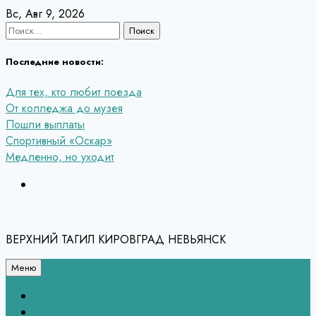
Перейти
Вс, Авг 9, 2026
к
Найти:
содержанию
Последние новости:
Для тех, кто любит поезда
От колледжа до музея
Пошли выплаты
Спортивный «Оскар»
Медленно, но уходит
ВЕРХНИЙ ТАГИЛ КИРОВГРАД НЕВЬЯНСК
Меню
Связь с редакцией
НЕВЬЯНСК