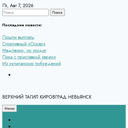
Перейти
Пт, Авг 7, 2026
к
Найти:
содержанию
Последние новости:
Пошли выплаты
Спортивный «Оскар»
Медленно, но уходит
Пока с приставкой «врио»
Из хулиганских побуждений
ВЕРХНИЙ ТАГИЛ КИРОВГРАД НЕВЬЯНСК
Меню
Связь с редакцией
НЕВЬЯНСК