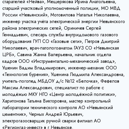
старателей «Нейва», Мещерякова Ирина Анатольевна,
старший участковый уполномоченный полиции, МО МВД
России «Невьянский», Мотовилова Наталья Николаевна,
инженер участка учёта электрической энергии Невьянского
района электрических сетей, Ориничев Сергей
Геннадьевич, слесарь службы внутридомового газового
оборудования ГУП СО «Газовые сети», Петров Дмитрий
Николаевич, врач-патологоанатом ГАУЗ СО «Невьянская
ЦРБ», Савина Жанна Валерьевна, начальник отдела
кадров ООО «Инструментально-механический завод»,
Ушенин Вадим Владимирович, инженер-механик ООО
«Технология бурения», Ушенина Людмила Александровна,
учитель-логопед МБДОУ д/с №12 «Белочка», Фефелов
Максим Александрович, специалист по работе с
молодёжью МКУ НГО «Центр молодёжной политики»,
Харитонова Татьяна Викторовна, мастер контрольный
лаборатории технического контроля АО «Невьянский
цементник», Черных Андрей Юрьевич,
электрогазосварщик ручной сварки филиал АО
«Регионгаз-инвест» в г.Невьянске.