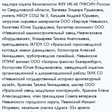
надзора отдела безопасности ФКУ ИК-46 ГУФСИН России
по Свердловской области, Валеева Эльвира Рушановна,
учитель МБОУ СОШ № 5, Катышев Андрей Юрьевич,
загрузчик сырьевых материалов ООО «Бергауф Невьянск»,
Киселева Юлия Эдуардовна, бухгалтер-экономист ООО
«Невьянский машиностроительный завод-Нефтегазовое
оборудование», Климарева Татьяна Анатольевна,
преподаватель ГАПОУ СО «Уральский горнозаводской
колледж имени Демидовых», Колногоров Алексей
Геннадьевич, трубопроводчик линейный, Невьянское
ЛПУМГ филиал ООО «Газпром трансгаз Екатеринбург»,
Костоусова Юлия Владимировна, заведующий отделом
организационной и документационной работы ГАУК СО
«Невьянский государственный историко-архитектурный
музей», Кринова Татьяна Геннадьевна, мастер ООО
«Уральский завод модульных конструкций», Кушкина Елена
Александровна, член президиума Совета ветеранов
Невьянского городского округа, Левинский Михаил
Игоревич, начальник участка «Драга -33» артели