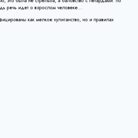
, это была не стрельба, а баловство с петардами: по
едь речь идет о взрослом человеке…
фицированы как мелкое хулиганство, но и правилах