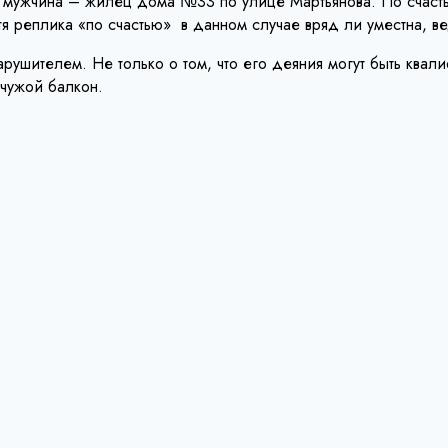
 мужчина – жилец дома №33 по улице Мартьянова. По счастью
я реплика «по счастью» в данном случае вряд ли уместна, в
ушителем. Не только о том, что его деяния могут быть квали
 чужой балкон.