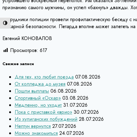
устроившего воскресный переполох. Им оказался 38-летний
признанию самого мужчины, он успел «бахнуть» дважды. Хот
Сотрудники полиции провели профилактическую беседу с нар
Переключить на высокую контрастность
пожарной безопасности. Петарда вполне может залететь на
Евгений КОНОВАЛОВ
Просмотров:
617
Свежие записи
Для тех, кто любит поезда
07.08.2026
От колледжа до музея
07.08.2026
Пошли выплаты
06.08.2026
Спортивный «Оскар»
03.08.2026
Медленно, но уходит
31.07.2026
Пока с приставкой «врио»
30.07.2026
Из хулиганских побуждений
28.07.2026
Нептун вернулся
27.07.2026
Можно знакомиться
24.07.2026