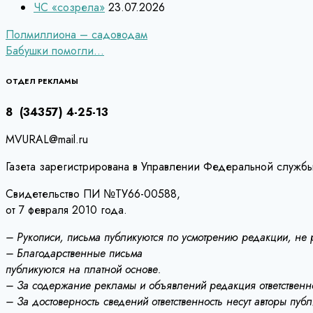
ЧС «созрела»
23.07.2026
Навигация
Полмиллиона – садоводам
Бабушки помогли…
по
записям
ОТДЕЛ РЕКЛАМЫ
8 (34357) 4-25-13
MVURAL@mail.ru
Газета зарегистрирована в Управлении Федеральной службы
Свидетельство ПИ №ТУ66-00588,
от 7 февраля 2010 года.
– Рукописи, письма публикуются по усмотрению редакции, не
– Благодарственные письма
публикуются на платной основе.
– За содержание рекламы и объявлений редакция ответственно
– За достоверность сведений ответственность несут авторы пуб