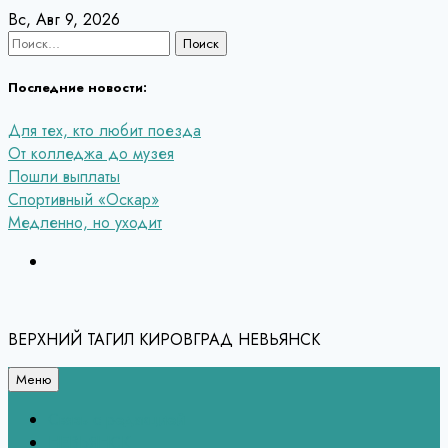
Перейти
Вс, Авг 9, 2026
к
Найти:
содержанию
Последние новости:
Для тех, кто любит поезда
От колледжа до музея
Пошли выплаты
Спортивный «Оскар»
Медленно, но уходит
ВЕРХНИЙ ТАГИЛ КИРОВГРАД НЕВЬЯНСК
Меню
Связь с редакцией
НЕВЬЯНСК