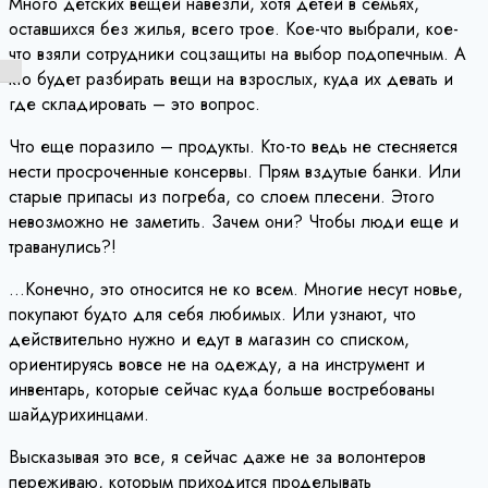
Много детских вещей навезли, хотя детей в семьях,
оставшихся без жилья, всего трое. Кое-что выбрали, кое-
что взяли сотрудники соцзащиты на выбор подопечным. А
Переключить на высокую контрастность
кто будет разбирать вещи на взрослых, куда их девать и
где складировать – это вопрос.
Что еще поразило – продукты. Кто-то ведь не стесняется
нести просроченные консервы. Прям вздутые банки. Или
старые припасы из погреба, со слоем плесени. Этого
невозможно не заметить. Зачем они? Чтобы люди еще и
траванулись?!
…Конечно, это относится не ко всем. Многие несут новье,
покупают будто для себя любимых. Или узнают, что
действительно нужно и едут в магазин со списком,
ориентируясь вовсе не на одежду, а на инструмент и
инвентарь, которые сейчас куда больше востребованы
шайдурихинцами.
Высказывая это все, я сейчас даже не за волонтеров
переживаю, которым приходится проделывать