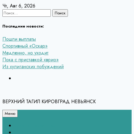
Перейти
Чт, Авг 6, 2026
к
Найти:
содержанию
Последние новости:
Пошли выплаты
Спортивный «Оскар»
Медленно, но уходит
Пока с приставкой «врио»
Из хулиганских побуждений
ВЕРХНИЙ ТАГИЛ КИРОВГРАД НЕВЬЯНСК
Меню
Связь с редакцией
НЕВЬЯНСК