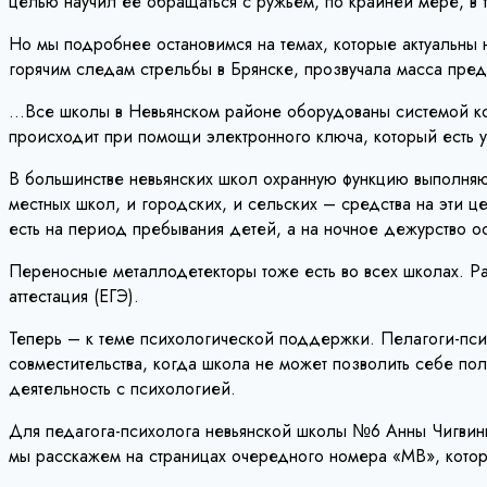
целью научил ее обращаться с ружьем, по крайней мере, в т
Но мы подробнее остановимся на темах, которые актуальны 
горячим следам стрельбы в Брянске, прозвучала масса пред
…Все школы в Невьянском районе оборудованы системой конт
происходит при помощи электронного ключа, который есть у
В большинстве невьянских школ охранную функцию выполняю
местных школ, и городских, и сельских – средства на эти 
есть на период пребывания детей, а на ночное дежурство ос
Переносные металлодетекторы тоже есть во всех школах. Ра
аттестация (ЕГЭ).
Теперь – к теме психологической поддержки. Пелагоги-психо
совместительства, когда школа не может позволить себе пол
деятельность с психологией.
Для педагога-психолога невьянской школы №6 Анны Чигвинц
мы расскажем на страницах очередного номера «МВ», которы