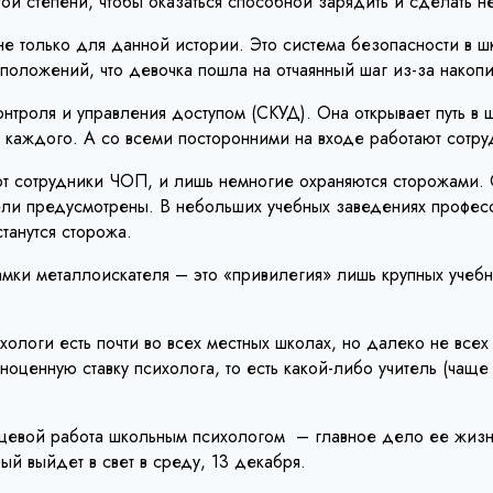
ой степени, чтобы оказаться способной зарядить и сделать н
не только для данной истории. Это система безопасности в 
положений, что девочка пошла на отчаянный шаг из-за накоп
роля и управления доступом (СКУД). Она открывает путь в ш
 каждого. А со всеми посторонними на входе работают сотру
т сотрудники ЧОП, и лишь немногие охраняются сторожами. 
цели предусмотрены. В небольших учебных заведениях професс
танутся сторожа.
мки металлоискателя – это «привилегия» лишь крупных учебны
логи есть почти во всех местных школах, но далеко не всех и
ноценную ставку психолога, то есть какой-либо учитель (чащ
евой работа школьным психологом – главное дело ее жизни. 
й выйдет в свет в среду, 13 декабря.