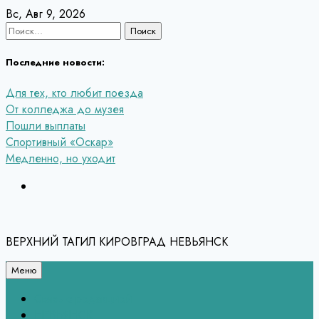
Перейти
Вс, Авг 9, 2026
к
Найти:
содержанию
Последние новости:
Для тех, кто любит поезда
От колледжа до музея
Пошли выплаты
Спортивный «Оскар»
Медленно, но уходит
ВЕРХНИЙ ТАГИЛ КИРОВГРАД НЕВЬЯНСК
Меню
Связь с редакцией
НЕВЬЯНСК