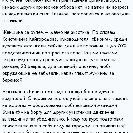
кто успеет откликнуться на приглашение организаторов,
никаких других критериев отбора нет, не важен ни возраст,
ни водительский стаж. Главное, поторопиться и не опоздать
с заявкой.
Женщина за рулем – давно не экзотика. По словам
Константина Кайгородова, руководителя «Визита», среди
курсантов автошколы сейчас даже не половина, а до 70%
представительниц прекрасного пола. Такими темпами
скоро будет впору проводить конкурс на две недели
раньше, 23 февраля, для сильной половины, чтобы
окружающие не забывали, как выглядят мужчины за
баранкой.
Автошкола «Визит» ежегодно готовит более двухсот
водителей. С недавних пор ее учебные авто очень заметны
на дорогах – оборудованы проблесковыми маячками.
Буква «У» на борту для других участников движения
выглядит не так убедительно. К тому же курс подготовки
сейчас включает в себя езду за городом, на оживленной
трассе, чтобы курсанты могли почувствовать машину и поток