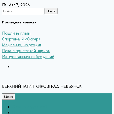
Перейти
Пт, Авг 7, 2026
к
Найти:
содержанию
Последние новости:
Пошли выплаты
Спортивный «Оскар»
Медленно, но уходит
Пока с приставкой «врио»
Из хулиганских побуждений
ВЕРХНИЙ ТАГИЛ КИРОВГРАД НЕВЬЯНСК
Меню
Связь с редакцией
НЕВЬЯНСК