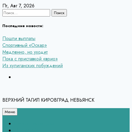
Перейти
Пт, Авг 7, 2026
к
Найти:
содержанию
Последние новости:
Пошли выплаты
Спортивный «Оскар»
Медленно, но уходит
Пока с приставкой «врио»
Из хулиганских побуждений
ВЕРХНИЙ ТАГИЛ КИРОВГРАД НЕВЬЯНСК
Меню
Связь с редакцией
НЕВЬЯНСК