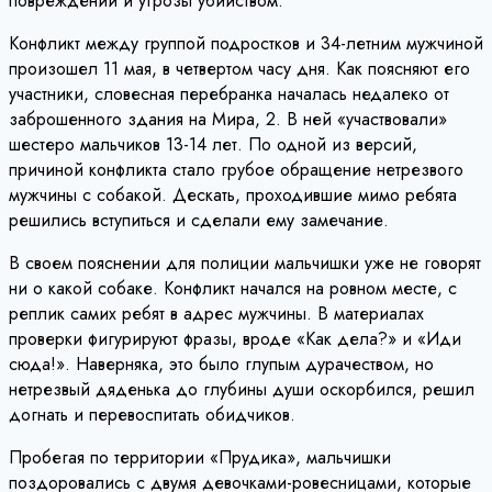
повреждений и угрозы убийством.
Конфликт между группой подростков и 34-летним мужчиной
произошел 11 мая, в четвертом часу дня. Как поясняют его
участники, словесная перебранка началась недалеко от
заброшенного здания на Мира, 2. В ней «участвовали»
шестеро мальчиков 13-14 лет. По одной из версий,
причиной конфликта стало грубое обращение нетрезвого
мужчины с собакой. Дескать, проходившие мимо ребята
решились вступиться и сделали ему замечание.
В своем пояснении для полиции мальчишки уже не говорят
ни о какой собаке. Конфликт начался на ровном месте, с
реплик самих ребят в адрес мужчины. В материалах
проверки фигурируют фразы, вроде «Как дела?» и «Иди
сюда!». Наверняка, это было глупым дурачеством, но
нетрезвый дяденька до глубины души оскорбился, решил
догнать и перевоспитать обидчиков.
Пробегая по территории «Прудика», мальчишки
поздоровались с двумя девочками-ровесницами, которые