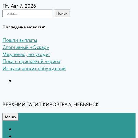
Перейти
Пт, Авг 7, 2026
к
Найти:
содержанию
Последние новости:
Пошли выплаты
Спортивный «Оскар»
Медленно, но уходит
Пока с приставкой «врио»
Из хулиганских побуждений
ВЕРХНИЙ ТАГИЛ КИРОВГРАД НЕВЬЯНСК
Меню
Связь с редакцией
НЕВЬЯНСК