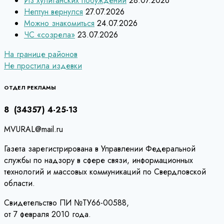
Из хулиганских побуждений
28.07.2026
Нептун вернулся
27.07.2026
Можно знакомиться
24.07.2026
ЧС «созрела»
23.07.2026
Навигация
На границе районов
Не простила издевки
по
записям
ОТДЕЛ РЕКЛАМЫ
8 (34357) 4-25-13
MVURAL@mail.ru
Газета зарегистрирована в Управлении Федеральной
службы по надзору в сфере связи, информационных
технологий и массовых коммуникаций по Свердловской
области.
Свидетельство ПИ №ТУ66-00588,
от 7 февраля 2010 года.