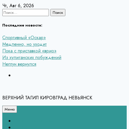
Перейти
Чт, Авг 6, 2026
к
Найти:
содержанию
Последние новости:
Спортивный «Оскар»
Медленно, но уходит
Пока с приставкой «врио»
Из хулиганских побуждений
Нептун вернулся
ВЕРХНИЙ ТАГИЛ КИРОВГРАД НЕВЬЯНСК
Меню
Связь с редакцией
НЕВЬЯНСК