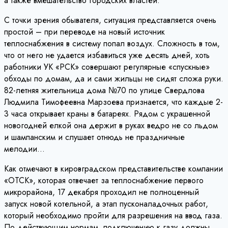
а также вмешательство городских властей.
С точки зрения обывателя, ситуация представляется очень
простой – при переводе на новый источник
теплоснабжения в систему попал воздух. Сложность в том,
что от него не удается избавиться уже десять дней, хоть
работники УК «РСК» совершают регулярные «спускные»
обходы по домам, да и сами жильцы не сидят сложа руки.
82-летняя жительница дома №70 по улице Свердлова
Людмила Тимофеевна Марзоева признается, что каждые 2-
3 часа открывает краны в батареях. Рядом с украшенной
новогодней елкой она держит в руках ведро не со льдом
и шампанским и слушает отнюдь не праздничные
мелодии…
Как отмечают в кировградском представительстве компании
«ОТСК», которая отвечает за теплоснабжение первого
микрорайона, 17 декабря проходил не полноценный
запуск новой котельной, а этап пусконаладочных работ,
который необходимо пройти для разрешения на ввод газа.
По действующим нормам, подключению к газу должны