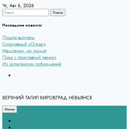
Перейти
Чт, Авг 6, 2026
к
Найти:
содержанию
Последние новости:
Пошли выплаты
Спортивный «Оскар»
Медленно, но уходит
Пока с приставкой «врио»
Из хулиганских побуждений
ВЕРХНИЙ ТАГИЛ КИРОВГРАД НЕВЬЯНСК
Меню
Связь с редакцией
НЕВЬЯНСК