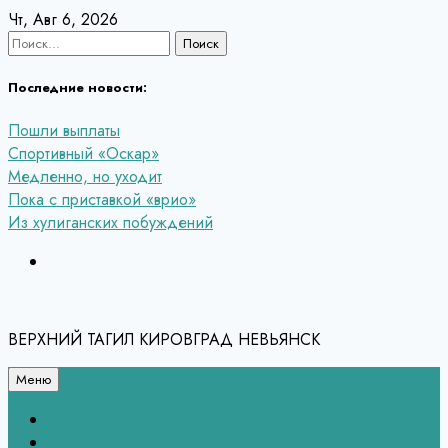
Перейти
Чт, Авг 6, 2026
к
Найти:
содержанию
Последние новости:
Пошли выплаты
Спортивный «Оскар»
Медленно, но уходит
Пока с приставкой «врио»
Из хулиганских побуждений
ВЕРХНИЙ ТАГИЛ КИРОВГРАД НЕВЬЯНСК
Меню
Связь с редакцией
НЕВЬЯНСК