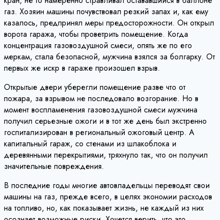
кран, не то намеренно стравливал остававшийся в баллоне
газ. Хозяин машины почувствовал резкий запах и, как ему
казалось, предпринял меры предосторожности. Он открыл
ворота гаража, чтобы проветрить помещение. Когда
концентрация газовоздушной смеси, опять же по его
меркам, стала безопасной, мужчина взялся за болгарку. От
первых же искр в гараже произошел взрыв.
Открытые двери уберегли помещение разве что от
пожара, за взрывом не последовало возгорание. Но в
момент воспламенения газовоздушной смеси мужчина
получил серьезные ожоги и в тот же день был экстренно
госпитализирован в региональный ожоговый центр. А
капитальный гараж, со стенами из шлакоблока и
деревянными перекрытиями, тряхнуло так, что он получил
значительные повреждения.
В последние годы многие автовладельцы переводят свои
машины на газ, прежде всего, в целях экономии расходов
на топливо, но, как показывает жизнь, не каждый из них
осознает возможные риски. Хочется верить, что это