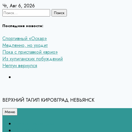
Перейти
Чт, Авг 6, 2026
к
Найти:
содержанию
Последние новости:
Спортивный «Оскар»
Медленно, но уходит
Пока с приставкой «врио»
Из хулиганских побуждений
Нептун вернулся
ВЕРХНИЙ ТАГИЛ КИРОВГРАД НЕВЬЯНСК
Меню
Связь с редакцией
НЕВЬЯНСК