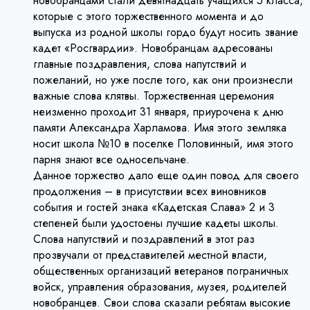
новобранцами стали девятнадцать учащихся 5 класса,
которые с этого торжественного момента и до
выпуска из родной школы гордо будут носить звание
кадет «Росгвардии». Новобранцам адресованы
главные поздравления, слова напутствий и
пожеланий, но уже после того, как они произнесли
важные слова клятвы. Торжественная церемония
неизменно проходит 31 января, приурочена к дню
памяти Александра Харламова. Имя этого земляка
носит школа №10 в поселке Половинный, имя этого
парня знают все односельчане.
Данное торжество дало еще один повод для своего
продолжения – в присутствии всех виновников
события и гостей знака «Кадетская Слава» 2 и 3
степеней были удостоены лучшие кадеты школы.
Слова напутствий и поздравлений в этот раз
прозвучали от представителей местной власти,
общественных организаций ветеранов пограничных
войск, управления образования, музея, родителей
новобранцев. Свои слова сказали ребятам высокие