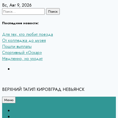
Перейти
Вс, Авг 9, 2026
к
Найти:
содержанию
Последние новости:
Для тех, кто любит поезда
От колледжа до музея
Пошли выплаты
Спортивный «Оскар»
Медленно, но уходит
ВЕРХНИЙ ТАГИЛ КИРОВГРАД НЕВЬЯНСК
Меню
Связь с редакцией
НЕВЬЯНСК