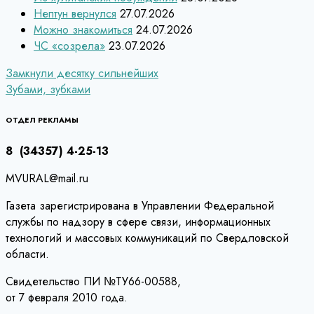
Нептун вернулся
27.07.2026
Можно знакомиться
24.07.2026
ЧС «созрела»
23.07.2026
Навигация
Замкнули десятку сильнейших
Зубами, зубками
по
записям
ОТДЕЛ РЕКЛАМЫ
8 (34357) 4-25-13
MVURAL@mail.ru
Газета зарегистрирована в Управлении Федеральной
службы по надзору в сфере связи, информационных
технологий и массовых коммуникаций по Свердловской
области.
Свидетельство ПИ №ТУ66-00588,
от 7 февраля 2010 года.