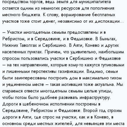
посредством торгов, ведь земля для муниципалитета
остается одним из немногих ресурсов для пополнения
местного бюджета. К слову, формирование бесплатных
участков тоже стоит денег, независимо от их дислокации…
– Участки многодетным семьям предоставлены и в
Ребристом, и в Середовине, и в Федьковке. В Быньгах,
Нижних Таволгах и Сербишино. В Аяти, Конево и других
населенных пунктах. Причем, что удивительно, наибольшим
спросом пользовались участки в Сербишино и Федьковке
– на тех направлениях, которые кому-то кажутся тупиковыми
и лишенными перспективы газификации. Видимо, семьи
были заинтересованы построить дом в максимально тихом
и уединенном месте – такая мотивация тоже актуальна. Мы
стараемся отвести многодетным семьям целые улицы,
чтобы потом было удобнее развивать инфраструктуру.
Дороги в щебеночном исполнении построены в
Середовине, Ребристом и Федьковке. Второй год строим
дороги в Аяти, где спрос на участки, как и в Конево, в
основном среди местных жителей, для невьянцев эти места