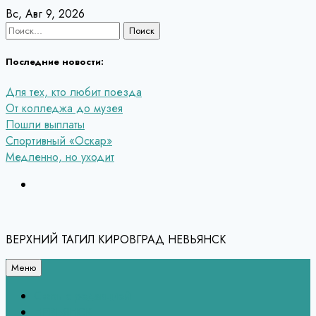
Перейти
Вс, Авг 9, 2026
к
Найти:
содержанию
Последние новости:
Для тех, кто любит поезда
От колледжа до музея
Пошли выплаты
Спортивный «Оскар»
Медленно, но уходит
ВЕРХНИЙ ТАГИЛ КИРОВГРАД НЕВЬЯНСК
Меню
Связь с редакцией
НЕВЬЯНСК