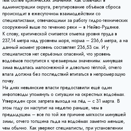
тем более критических значений. Как отмечают в
администрации округа, регулирование объёмов сброса
происходит в ежесуточном взаимодействии со
специалистами, отвечающими за работу гидро-технических
сооружений выше по течению реки – в Нейво-Рудянке.
К слову, критической считается отметка уровня пруда в
237,14 метра над уровнем моря, норма – 236,6 метра, а на
данный момент уровень составляет 236,53 см. И у
специалистов нет серьёзных опасений, что уровень
водоёмов поступится к чрезмерным значениям: минувшая
зима выдалась малоснежной и довольно тёплой, отчего
влага должна без последствий впитаться в непромерзшую
почву.
На днях невьянские власти предоставили ещё один
инфоповоды упомянуть о ситуации на окрестных водоёмах.
Утвержден срок запрета выхода на лёд – с 31 марта. В
этом году он наступит на неделю раньше, чем в
предыдущем – все по той же причине мягкости минувшей
зимы, отчего толщина льда на водоёмах заметно меньше,
чем обычно. Как уверяют специалисты, при установлении