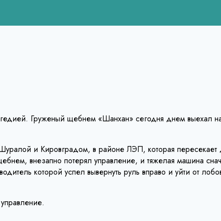
рагедией. Груженый щебнем «Шанхан» сегодня днем выехал н
Шуралой и Кировградом, в районе ЛЭП, которая пересекает д
ебнем, внезапно потерял управление, и тяжелая машина снача
водитель которой успел вывернуть руль вправо и уйти от лобо
 управление.