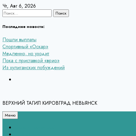
Перейти
Чт, Авг 6, 2026
к
Найти:
содержанию
Последние новости:
Пошли выплаты
Спортивный «Оскар»
Медленно, но уходит
Пока с приставкой «врио»
Из хулиганских побуждений
ВЕРХНИЙ ТАГИЛ КИРОВГРАД НЕВЬЯНСК
Меню
Связь с редакцией
НЕВЬЯНСК