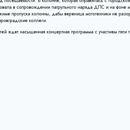
д посещаемости. В колонне, которая оправилась с городско
довала в сопровождении патрульного наряда ДПС и на фоне 
жиме пропуска колонны, дабы вереница мототехники не разор
ировградские коллеги.
стей ждет насыщенная концертная программа с участием пяти 