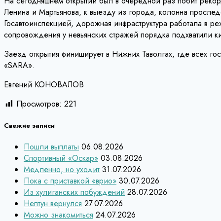
На сегодняшнем открытии был в очередной раз побит рекор
Ленина и Мартьянова, к выезду из города, колонна просле
Госавтоинспекцией, дорожная инфраструктура работала в ре
сопровождения у невьянских стражей порядка подхватили к
Заезд открытия финиширует в Нижних Таволгах, где всех го
«SARA».
Евгений КОНОВАЛОВ
Просмотров:
221
Свежие записи
Пошли выплаты
06.08.2026
Спортивный «Оскар»
03.08.2026
Медленно, но уходит
31.07.2026
Пока с приставкой «врио»
30.07.2026
Из хулиганских побуждений
28.07.2026
Нептун вернулся
27.07.2026
Можно знакомиться
24.07.2026