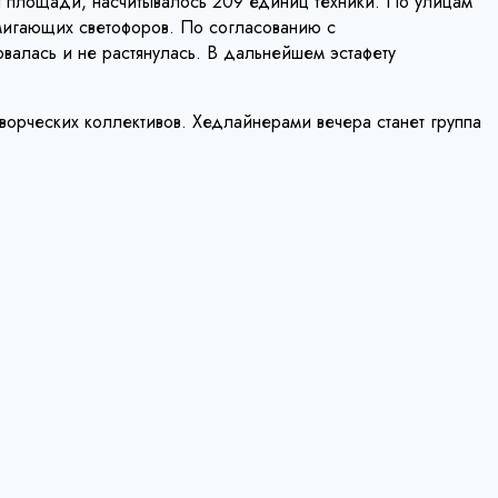
й площади, насчитывалось 209 единиц техники. По улицам
мигающих светофоров. По согласованию с
валась и не растянулась. В дальнейшем эстафету
творческих коллективов. Хедлайнерами вечера станет группа