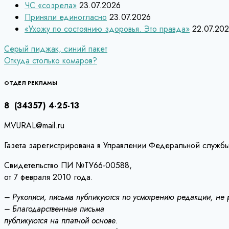
ЧС «созрела»
23.07.2026
Приняли единогласно
23.07.2026
«Ухожу по состоянию здоровья. Это правда»
22.07.20
Навигация
Серый пиджак, синий пакет
Откуда столько комаров?
по
записям
ОТДЕЛ РЕКЛАМЫ
8 (34357) 4-25-13
MVURAL@mail.ru
Газета зарегистрирована в Управлении Федеральной службы
Свидетельство ПИ №ТУ66-00588,
от 7 февраля 2010 года.
– Рукописи, письма публикуются по усмотрению редакции, не
– Благодарственные письма
публикуются на платной основе.