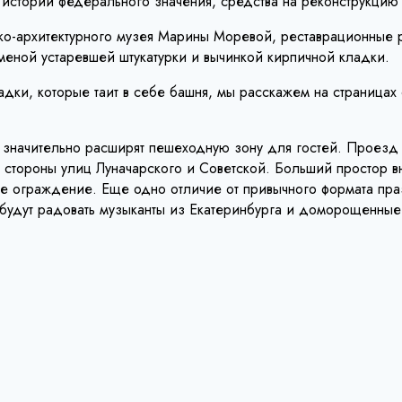
ка истории федерального значения, средства на реконструкци
ко-архитектурного музея Марины Моревой, реставрационные 
еной устаревшей штукатурки и вычинкой кирпичной кладки.
адки, которые таит в себе башня, мы расскажем на страницах
ры значительно расширят пешеходную зону для гостей. Проез
о стороны улиц Луначарского и Советской. Больший простор 
ое ограждение. Еще одно отличие от привычного формата пра
а будут радовать музыканты из Екатеринбурга и доморощенны