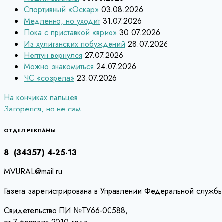
Спортивный «Оскар»
03.08.2026
Медленно, но уходит
31.07.2026
Пока с приставкой «врио»
30.07.2026
Из хулиганских побуждений
28.07.2026
Нептун вернулся
27.07.2026
Можно знакомиться
24.07.2026
ЧС «созрела»
23.07.2026
Навигация
На кончиках пальцев
Загорелся, но не сам
по
записям
ОТДЕЛ РЕКЛАМЫ
8 (34357) 4-25-13
MVURAL@mail.ru
Газета зарегистрирована в Управлении Федеральной службы
Свидетельство ПИ №ТУ66-00588,
от 7 февраля 2010 года.