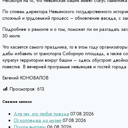
Несмотря на то, что невьянская башня имеет статус памятни
По словам директора Невьянского государственного истори
сложный и трудоемкий процесс – обновление фасада, с зам
Подробнее о ремонте и о том, поможет ли он разгадать заг
30 июля.
Что касается самого праздника, то в этом году организато
дабы избавить от транспорта Соборную площадь, а также с
«утрату» территории вокруг башни – здесь обустроят двойн
повестке. В вечерней программе невьянцев и гостей город
Евгений КОНОВАЛОВ
Просмотров:
613
Свежие записи
Для тех, кто любит поезда
07.08.2026
От колледжа до музея
07.08.2026
Пошли выплаты
06.08.2026