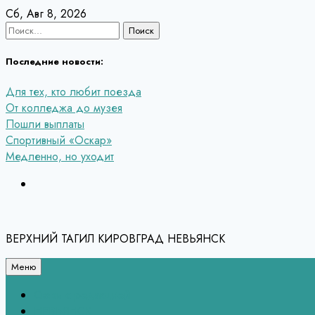
Перейти
Сб, Авг 8, 2026
к
Найти:
содержанию
Последние новости:
Для тех, кто любит поезда
От колледжа до музея
Пошли выплаты
Спортивный «Оскар»
Медленно, но уходит
ВЕРХНИЙ ТАГИЛ КИРОВГРАД НЕВЬЯНСК
Меню
Связь с редакцией
НЕВЬЯНСК