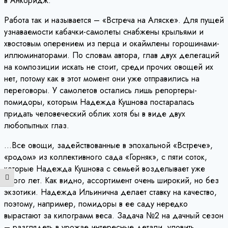
в Анкоридж.
Работа так и называется – «Встреча на Аляске». Для пущей
узнаваемости кабачки-самолеты снабжены крыльями и
хвостовым оперением из перца и окаймлены горошинами-
иллюминаторами. По словам автора, глав двух делегаций
на композиции искать не стоит, среди прочих овощей их
нет, потому как в этот момент они уже отправились на
переговоры. У самолетов остались лишь репортеры-
помидоры, которым Надежда Кушнова постаралась
придать человеческий облик хотя бы в виде двух
любопытных глаз.
…Все овощи, задействованные в эпохальной «Встрече»,
«родом» из коллективного сада «Горняк», с пяти соток,
которые Надежда Кушнова с семьей возделывает уже
Переключить на высокую контрастность
много лет. Как видно, ассортимент очень широкий, но без
экзотики. Надежда Ильинична делает ставку на качество,
поэтому, например, помидоры в ее саду нередко
вырастают за килограмм веса. Задача №2 на дачный сезон
– разглядеть в урожае интересные детали, уловить