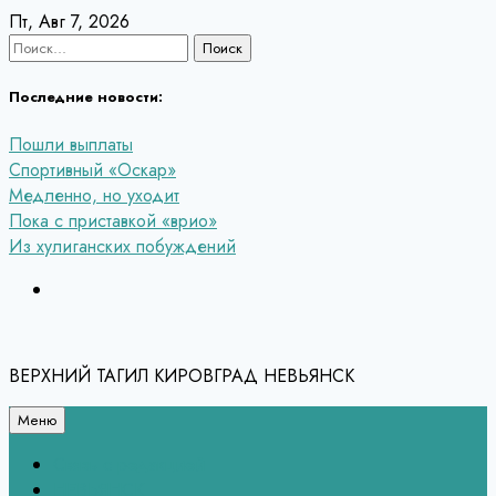
Перейти
Пт, Авг 7, 2026
к
Найти:
содержанию
Последние новости:
Пошли выплаты
Спортивный «Оскар»
Медленно, но уходит
Пока с приставкой «врио»
Из хулиганских побуждений
ВЕРХНИЙ ТАГИЛ КИРОВГРАД НЕВЬЯНСК
Меню
Связь с редакцией
НЕВЬЯНСК