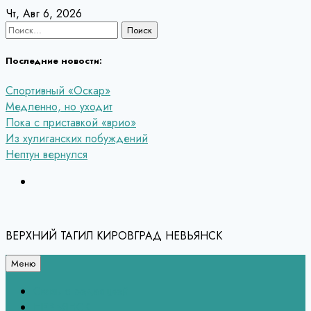
Перейти
Чт, Авг 6, 2026
к
Найти:
содержанию
Последние новости:
Спортивный «Оскар»
Медленно, но уходит
Пока с приставкой «врио»
Из хулиганских побуждений
Нептун вернулся
ВЕРХНИЙ ТАГИЛ КИРОВГРАД НЕВЬЯНСК
Меню
Связь с редакцией
НЕВЬЯНСК