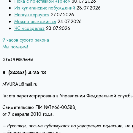
Пока с приставкой «врио»
30.07.2026
Из хулиганских побуждений
28.07.2026
Нептун вернулся
27.07.2026
Можно знакомиться
24.07.2026
ЧС «созрела»
23.07.2026
Навигация
9 часов сухого закона
Мы помним!
по
записям
ОТДЕЛ РЕКЛАМЫ
8 (34357) 4-25-13
MVURAL@mail.ru
Газета зарегистрирована в Управлении Федеральной службы
Свидетельство ПИ №ТУ66-00588,
от 7 февраля 2010 года.
– Рукописи, письма публикуются по усмотрению редакции, не
– Благодарственные письма