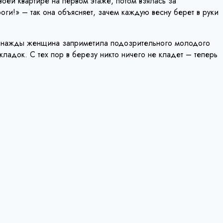
оей квартире на первом этаже, потом взялась за
ги!» – так она объясняет, зачем каждую весну берет в руки
 однажды женщина заприметила подозрительного молодого
кладок. С тех пор в березу никто ничего не кладет – теперь