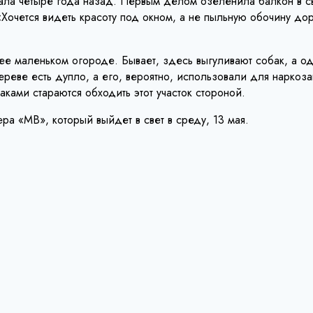
хала четыре года назад. Первым делом озеленила балкон в св
очется видеть красоту под окном, а не пыльную обочину доро
ее маленьком огороде. Бывает, здесь выгуливают собак, а
ереве есть дупло, а его, вероятно, использовали для наркоза
аками стараются обходить этот участок стороной.
 «МВ», который выйдет в свет в среду, 13 мая.