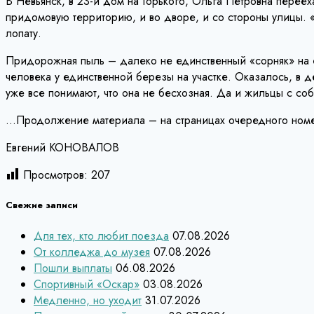
В Невьянск, в 23-й дом на Горького, Ольга Петровна перее
придомовую территорию, и во дворе, и со стороны улицы. «Х
лопату.
Придорожная пыль – далеко не единственный «сорняк» на 
человека у единственной березы на участке. Оказалось, в д
уже все понимают, что она не бесхозная. Да и жильцы с соб
…Продолжение материала – на страницах очередного номера
Евгений КОНОВАЛОВ
Просмотров:
207
Свежие записи
Для тех, кто любит поезда
07.08.2026
От колледжа до музея
07.08.2026
Пошли выплаты
06.08.2026
Спортивный «Оскар»
03.08.2026
Медленно, но уходит
31.07.2026