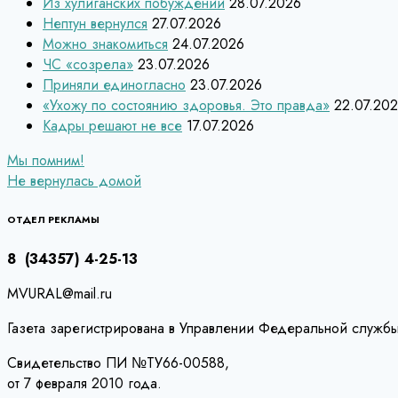
Из хулиганских побуждений
28.07.2026
Нептун вернулся
27.07.2026
Можно знакомиться
24.07.2026
ЧС «созрела»
23.07.2026
Приняли единогласно
23.07.2026
«Ухожу по состоянию здоровья. Это правда»
22.07.20
Кадры решают не все
17.07.2026
Навигация
Мы помним!
Не вернулась домой
по
записям
ОТДЕЛ РЕКЛАМЫ
8 (34357) 4-25-13
MVURAL@mail.ru
Газета зарегистрирована в Управлении Федеральной службы
Свидетельство ПИ №ТУ66-00588,
от 7 февраля 2010 года.