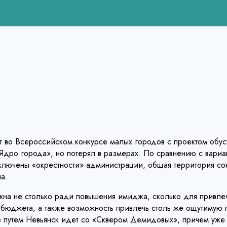
ует во Всероссийском конкурсе малых городов с проектом об
дро города», но потерял в размерах. По сравнению с вариа
ключены «окрестности» администрации, общая территория сок
а.
на не столько ради повышения имиджа, сколько для привлеч
 бюджета, а также возможность привлечь столь же ощутимую 
путем Невьянск идет со «Сквером Демидовых», причем уже вт