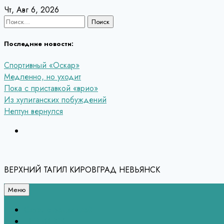
Перейти
Чт, Авг 6, 2026
к
Найти:
содержанию
Последние новости:
Спортивный «Оскар»
Медленно, но уходит
Пока с приставкой «врио»
Из хулиганских побуждений
Нептун вернулся
ВЕРХНИЙ ТАГИЛ КИРОВГРАД НЕВЬЯНСК
Меню
Связь с редакцией
НЕВЬЯНСК