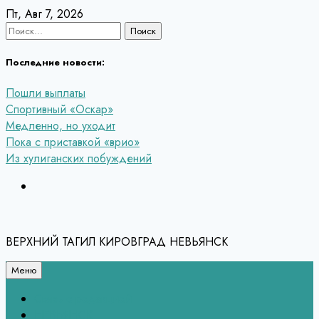
Перейти
Пт, Авг 7, 2026
к
Найти:
содержанию
Последние новости:
Пошли выплаты
Спортивный «Оскар»
Медленно, но уходит
Пока с приставкой «врио»
Из хулиганских побуждений
ВЕРХНИЙ ТАГИЛ КИРОВГРАД НЕВЬЯНСК
Меню
Связь с редакцией
НЕВЬЯНСК