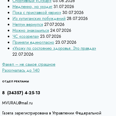
Спортивный «Оскар»
03.08.2026
Медленно, но уходит
31.07.2026
Пока с приставкой «врио»
30.07.2026
Из хулиганских побуждений
28.07.2026
Нептун вернулся
27.07.2026
Можно знакомиться
24.07.2026
ЧС «созрела»
23.07.2026
Приняли единогласно
23.07.2026
«Ухожу по состоянию здоровья. Это правда»
22.07.2026
Навигация
Факел – не самое страшное
Разогналась до 140
по
записям
ОТДЕЛ РЕКЛАМЫ
8 (34357) 4-25-13
MVURAL@mail.ru
Газета зарегистрирована в Управлении Федеральной