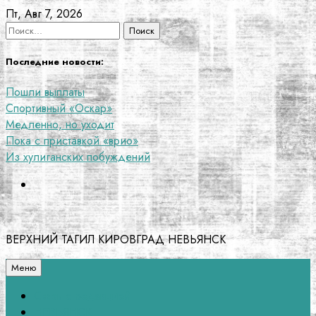
Перейти
Пт, Авг 7, 2026
к
Найти:
содержанию
Последние новости:
Пошли выплаты
Спортивный «Оскар»
Медленно, но уходит
Пока с приставкой «врио»
Из хулиганских побуждений
ВЕРХНИЙ ТАГИЛ КИРОВГРАД НЕВЬЯНСК
Меню
Связь с редакцией
НЕВЬЯНСК