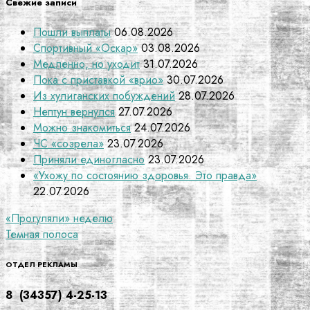
Свежие записи
Пошли выплаты
06.08.2026
Спортивный «Оскар»
03.08.2026
Медленно, но уходит
31.07.2026
Пока с приставкой «врио»
30.07.2026
Из хулиганских побуждений
28.07.2026
Нептун вернулся
27.07.2026
Можно знакомиться
24.07.2026
ЧС «созрела»
23.07.2026
Приняли единогласно
23.07.2026
«Ухожу по состоянию здоровья. Это правда»
22.07.2026
Навигация
«Прогуляли» неделю
Темная полоса
по
записям
ОТДЕЛ РЕКЛАМЫ
8 (34357) 4-25-13