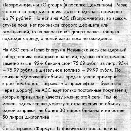
«Газпромнефть» и «G-group» (в поселке Цементном). Разве
что цена за литр дизтоплива здесь поднялась примерно
до 79 рублей. Но если на АЗС «Газпромнефти», во всяком
случае пока, нет признаков скорого дефицита или
ограничений, то на заправке «G-group» запасы топлива
подходят к концу, а новый завоз пока не ожидается.
На АЗС сети «Tamic-Energy» в Невьянске весь стандартный
набор топлива пока тоже в наличии, однако его стоимость
заметно выше. 92-й бензин стоит 75.69 рубля за литр, 95-й
– 75.99 рубля, а дизельное топливо – 99.99 рубля. По
причине удорожания объемы продаж упали примерно
втрое (тем более, заправка «Газпромнефти» – буквально
через дорогу), на АЗС едут только постоянные покупатели,
которые привыкли к качеству именно этой сети. Тем не
менее, здесь все же действуют ограничения по объему
одной заправки: не более 30 литров бензина и не более
50 литров дизтоплива.
Сеть заправок «Формула 1» фактически приостановила